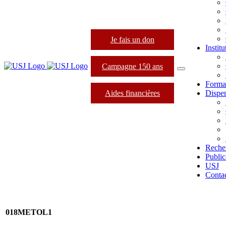
Je fais un don
Instit
Campagne 150 ans
Forma
Aides financières
Dispen
Reche
Public
USJ
Conta
018METOL1