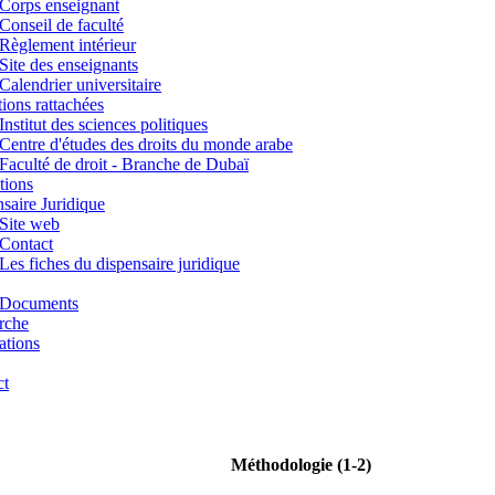
Corps enseignant
Conseil de faculté
Règlement intérieur
Site des enseignants
Calendrier universitaire
utions rattachées
Institut des sciences politiques
Centre d'études des droits du monde arabe
Faculté de droit - Branche de Dubaï
tions
saire Juridique
Site web
Contact
Les fiches du dispensaire juridique
Documents
rche
ations
ct
Méthodologie (1-2)