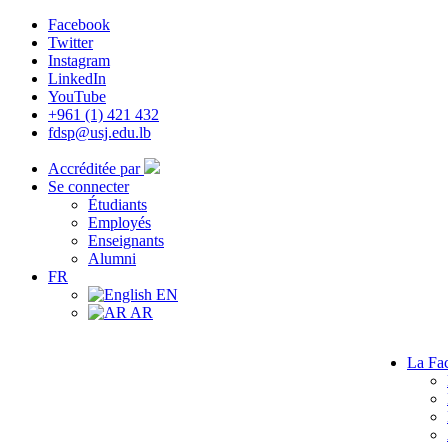
Facebook
Twitter
Instagram
LinkedIn
YouTube
+961 (1) 421 432
fdsp@usj.edu.lb
Accréditée par
Se connecter
Étudiants
Employés
Enseignants
Alumni
FR
EN
AR
La Fac