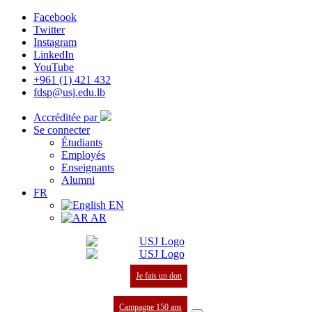
Facebook
Twitter
Instagram
LinkedIn
YouTube
+961 (1) 421 432
fdsp@usj.edu.lb
Accréditée par
Se connecter
Étudiants
Employés
Enseignants
Alumni
FR
EN
AR
Je fais un don
Campagne 150 ans