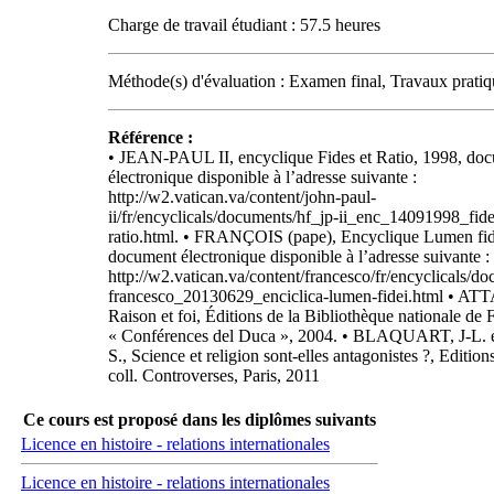
Charge de travail étudiant : 57.5 heures
Méthode(s) d'évaluation : Examen final, Travaux pratiq
Référence :
• JEAN-PAUL II, encyclique Fides et Ratio, 1998, do
électronique disponible à l’adresse suivante :
http://w2.vatican.va/content/john-paul-
ii/fr/encyclicals/documents/hf_jp-ii_enc_14091998_fide
ratio.html. • FRANÇOIS (pape), Encyclique Lumen fid
document électronique disponible à l’adresse suivante :
http://w2.vatican.va/content/francesco/fr/encyclicals/d
francesco_20130629_enciclica-lumen-fidei.html • ATTA
Raison et foi, Éditions de la Bibliothèque nationale de 
« Conférences del Duca », 2004. • BLAQUART, J-L.
S., Science et religion sont-elles antagonistes ?, Edition
coll. Controverses, Paris, 2011
Ce cours est proposé dans les diplômes suivants
Licence en histoire - relations internationales
Licence en histoire - relations internationales