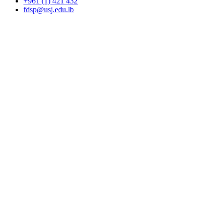
+961 (1) 421 432
fdsp@usj.edu.lb