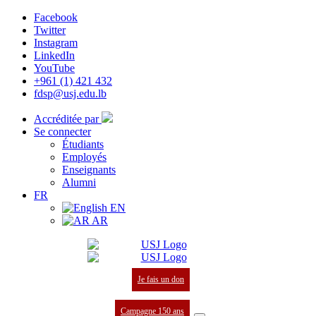
Facebook
Twitter
Instagram
LinkedIn
YouTube
+961 (1) 421 432
fdsp@usj.edu.lb
Accréditée par
Se connecter
Étudiants
Employés
Enseignants
Alumni
FR
EN
AR
Je fais un don
Campagne 150 ans