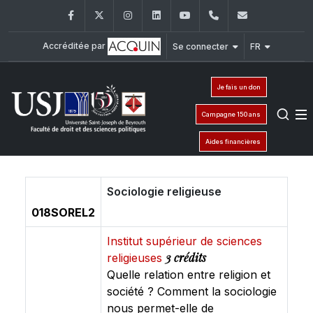
Facebook
Twitter
Instagram
LinkedIn
YouTube
+961 (1) 421 432
fdsp@usj.e
Accréditée par
Se connecter
FR
Je fais un don
Campagne 150 ans
Aides financières
Sociologie religieuse
018SOREL2
Institut supérieur de sciences
3 crédits
religieuses
Quelle relation entre religion et
société ? Comment la sociologie
nous permet-elle de