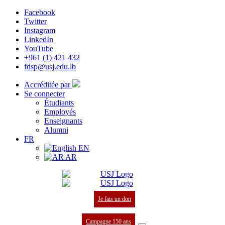
Facebook
Twitter
Instagram
LinkedIn
YouTube
+961 (1) 421 432
fdsp@usj.edu.lb
Accréditée par
Se connecter
Étudiants
Employés
Enseignants
Alumni
FR
EN
AR
Je fais un don
Campagne 150 ans