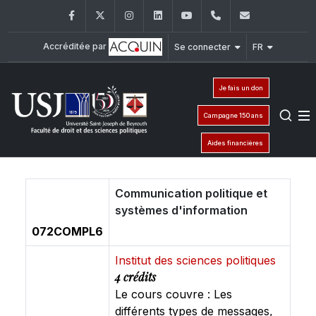
Facebook
Twitter
Instagram
LinkedIn
YouTube
+961 (1) 421 432
fdsp@usj.e
Accréditée par
Se connecter
FR
Je fais un don
Campagne 150 ans
Aides financières
Communication politique et
systèmes d'information
072COMPL6
Institut des sciences politiques
4 crédits
Le cours couvre : Les
différents types de messages,