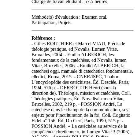
Charge de travail étudiant : 57.5 heures
Méthode(s) d'évaluation : Examen oral,
Participation, Projets
Référence :
- Gilles ROUTHIER et Marcel VIAU, Précis de
théologie pratique, ed Novalis, Lumen Vitae,
Bruxelles, 2004. - Emilio ALBERICH, les
fondamentaux de la catéchèse, ed Novalis, lumen
Vitae, Bruxelles, 2006. - Emilio ALBERICH, la
catechesi oggi, manuale di catechetica fondamentale,
elledici, Roma, 2015. - CNER/ISPC, Thabor.
L’encyclopédie des catéchistes, Éd. Desclée, Paris,
1994, 576 p. - DERROITTE Henri (sous la
direction de), Théologie, mission et catéchèse, Coll.
Théologies pratiques, Éd. Novalis/Lumen Vitae,
Bruxelles, 2002, 219 p. - FOSSION André, La
catéchèse dans le champ de la communication, ses
enjeux pour l’inculturation de la foi, Coll. Cogitatio
Fidei n° 156, Éd. Du Cerf, Paris, 1990, 515 p. -
FOSSION André, « La catéchèse au service de la
compétence chrétienne », in Lumen Vitae 3 (2005),