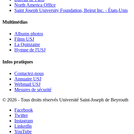
North America Office
Saint Joseph University Foundation, Beirut Inc. - États-Unis
Multimédias
Albums photos
Films USJ
La Quinzaine
Hymne de l'USJ
Infos pratiques
Contactez-nous
Annuaire USJ
Webmail USJ
Mesures de sécurité
©
2026 - Tous droits réservés Université Saint-Joseph de Beyrouth
Facebook
Twitter
Instagram
LinkedIn
YouTube