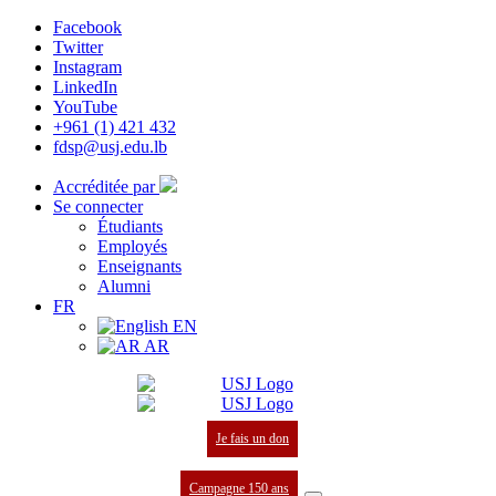
Facebook
Twitter
Instagram
LinkedIn
YouTube
+961 (1) 421 432
fdsp@usj.edu.lb
Accréditée par
Se connecter
Étudiants
Employés
Enseignants
Alumni
FR
EN
AR
Je fais un don
Campagne 150 ans