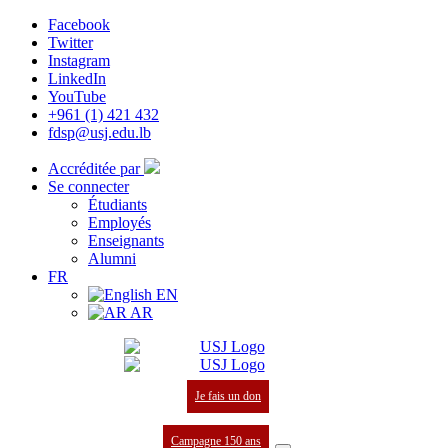
Facebook
Twitter
Instagram
LinkedIn
YouTube
+961 (1) 421 432
fdsp@usj.edu.lb
Accréditée par
Se connecter
Étudiants
Employés
Enseignants
Alumni
FR
EN
AR
Je fais un don
Campagne 150 ans