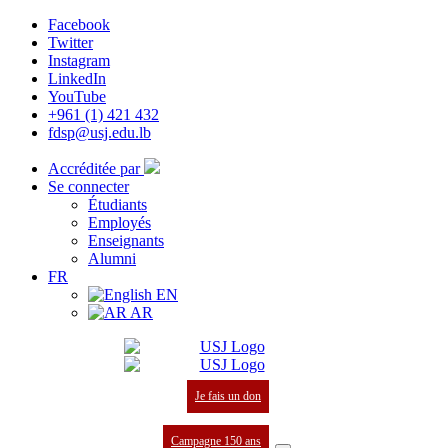
Facebook
Twitter
Instagram
LinkedIn
YouTube
+961 (1) 421 432
fdsp@usj.edu.lb
Accréditée par
Se connecter
Étudiants
Employés
Enseignants
Alumni
FR
EN
AR
Je fais un don
Campagne 150 ans