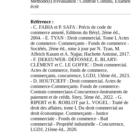
Méthode(s) d'évaluation : Contrôle Continu, Examen
écrit
Référence :
- C. FABIA et P. SAFA : Précis de code de
commerce annoté, Editions du Béryl, 2ème éd.,
2004. - E. TYAN : Droit commercial, Tome I, Actes
de commerce- Commerçants - Fonds de commerce -
Sociétés, 2ème éd., mise à jour par N. Tyan, M.
Affeich Karam et A. Najjar, Hachette Antoine, 2017.
- F. DEKEUWER- DÉFOSSEZ, E. BLARY-
CLÉMENT et C. LE GOFFIC : Droit commercial.
Actes de commerce, fonds de commerce,
commerçants, concurrence, LGDJ, 13ème éd., 2023.
- D. HOUTCIEFF : Droit commercial. Actes de
commerce-Commerçants- Fonds de commerce-
Contrats commerciaux-Concurrence-Instruments de
paiement et de crédit, Sirey, 5ème éd., 2022. - G.
RIPERT et R. ROBLOT par L. VOGEL : Traité de
droit des affaires, tome I, Du droit commercial au
droit économique. Commerçants - Justice
commerciale - Fonds de commerce - Bail
commercial - Propriété industrielle - Concurrence,
LGDJ, 21ème éd., 2020.