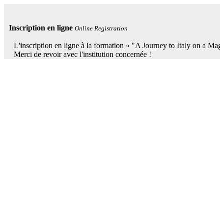
Inscription en ligne
Online Registration
L'inscription en ligne à la formation « "A Journey to Italy on a Ma
Merci de revoir avec l'institution concernée !