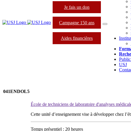
Je fais un don
Campagne 150 ans
Aides financières
Instit
Forma
Reche
Public
USJ
Conta
041ENDOL5
École de techniciens de laboratoire d'analyses médica
Cette unité d’enseignement vise à développer chez l’ét
Temps présentiel : 20 heures