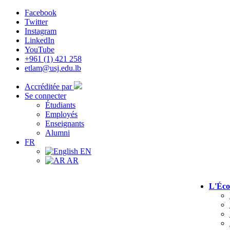
Facebook
Twitter
Instagram
LinkedIn
YouTube
+961 (1) 421 258
etlam@usj.edu.lb
Accréditée par
Se connecter
Étudiants
Employés
Enseignants
Alumni
FR
EN
AR
L'Éco