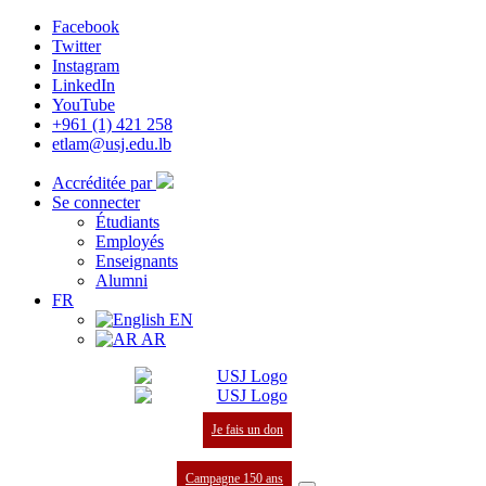
Facebook
Twitter
Instagram
LinkedIn
YouTube
+961 (1) 421 258
etlam@usj.edu.lb
Accréditée par
Se connecter
Étudiants
Employés
Enseignants
Alumni
FR
EN
AR
Je fais un don
Campagne 150 ans