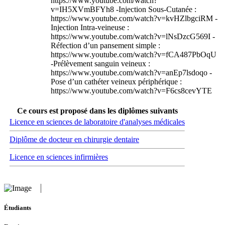
https://www.youtube.com/watch?
v=IH5XVmBFYh8 -Injection Sous-Cutanée :
https://www.youtube.com/watch?v=kvHZlbgciRM -
Injection Intra-veineuse :
https://www.youtube.com/watch?v=lNsDzcG569I -
Réfection d’un pansement simple :
https://www.youtube.com/watch?v=fCA487PbOqU
-Prélèvement sanguin veineux :
https://www.youtube.com/watch?v=anEp7lsdoqo -
Pose d’un cathéter veineux périphérique :
https://www.youtube.com/watch?v=F6cs8cevYTE
Ce cours est proposé dans les diplômes suivants
Licence en sciences de laboratoire d'analyses médicales
Diplôme de docteur en chirurgie dentaire
Licence en sciences infirmières
Étudiants