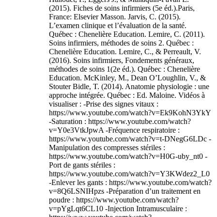
(2015). Fiches de soins infirmiers (5e éd.).Paris,
France: Elsevier Masson. Jarvis, C. (2015).
L’examen clinique et l’évaluation de la santé.
Québec : Chenelière Education. Lemire, C. (2011).
Soins infirmiers, méthodes de soins 2. Québec :
Chenelière Education. Lemire, C., & Perreault, V.
(2016). Soins infirmiers, Fondements généraux,
méthodes de soins 1(2e éd.). Québec : Chenelière
Education. McKinley, M., Dean O’Loughlin, V., &
Stouter Bidle, T. (2014). Anatomie physiologie : une
approche intégrée. Québec : Ed. Maloine. Vidéos à
visualiser : -Prise des signes vitaux :
https://www.youtube.com/watch?v=Ek9KohN3YkY
-Saturation : https://www.youtube.com/watch?
v=Y0e3VtkJpwA -Fréquence respiratoire :
https://www.youtube.com/watch?v=t-DNegG6LDc -
Manipulation des compresses stériles :
https://www.youtube.com/watch?v=H0G-uby_nt0 -
Port de gants stériles :
https://www.youtube.com/watch?v=Y3KWdez2_L0
-Enlever les gants : https://www.youtube.com/watch?
v=8Q6LSNIHpzs -Préparation d’un traitement en
poudre : https://www.youtube.com/watch?
v=pYgLqt6CL10 -Injection Intramusculaire :