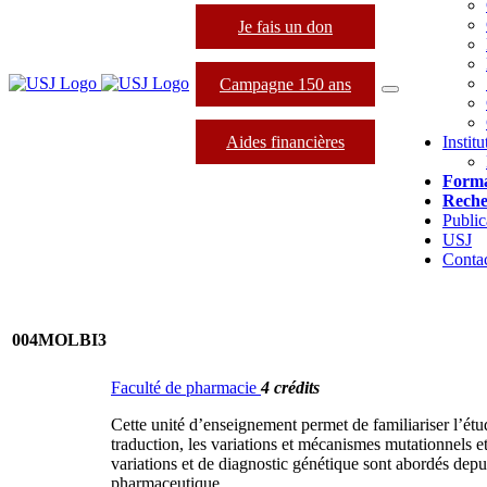
Je fais un don
Campagne 150 ans
Aides financières
Instit
Forma
Reche
Public
USJ
Conta
004MOLBI3
Faculté de pharmacie
4 crédits
Cette unité d’enseignement permet de familiariser l’étud
traduction, les variations et mécanismes mutationnels et
variations et de diagnostic génétique sont abordés dep
pharmaceutique.