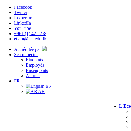
Facebook
Twitter
Instagram
LinkedIn
YouTube
+961 (1) 421 258
etlam@usj.edu.lb
Accréditée par
Se connecter
Étudiants
Employés
Enseignants
Alumni
FR
EN
AR
L'Éco