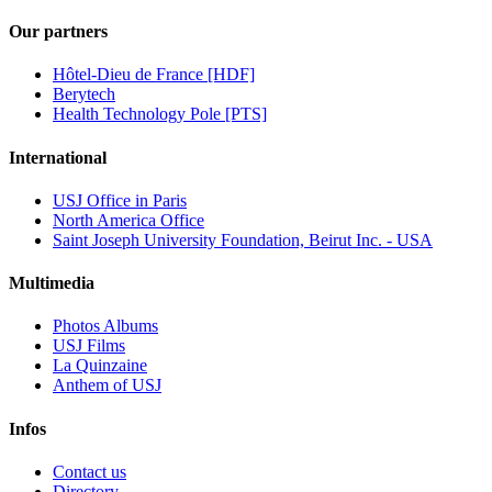
Our partners
Hôtel-Dieu de France [HDF]
Berytech
Health Technology Pole [PTS]
International
USJ Office in Paris
North America Office
Saint Joseph University Foundation, Beirut Inc. - USA
Multimedia
Photos Albums
USJ Films
La Quinzaine
Anthem of USJ
Infos
Contact us
Directory