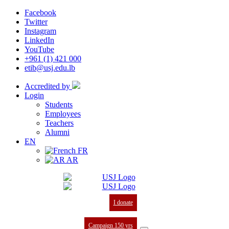
Facebook
Twitter
Instagram
LinkedIn
YouTube
+961 (1) 421 000
etib@usj.edu.lb
Accredited by
Login
Students
Employees
Teachers
Alumni
EN
FR
AR
I donate
Campaign 150 yrs