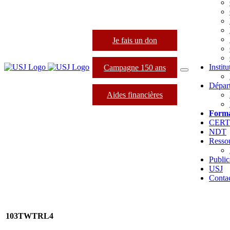
Je fais un don
Instit
Campagne 150 ans
Dépar
Aides financières
Forma
CER
NDT
Resso
Public
USJ
Conta
103TWTRL4