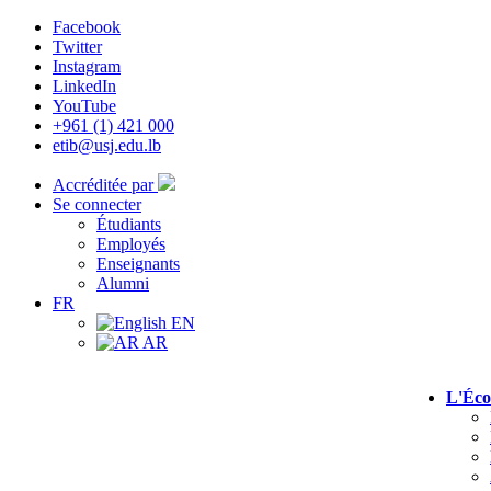
Facebook
Twitter
Instagram
LinkedIn
YouTube
+961 (1) 421 000
etib@usj.edu.lb
Accréditée par
Se connecter
Étudiants
Employés
Enseignants
Alumni
FR
EN
AR
L'Éco