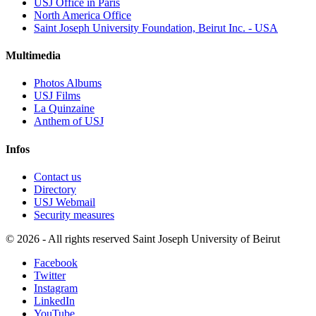
USJ Office in Paris
North America Office
Saint Joseph University Foundation, Beirut Inc. - USA
Multimedia
Photos Albums
USJ Films
La Quinzaine
Anthem of USJ
Infos
Contact us
Directory
USJ Webmail
Security measures
©
2026 - All rights reserved Saint Joseph University of Beirut
Facebook
Twitter
Instagram
LinkedIn
YouTube