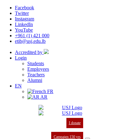
Facebook
Twitter
Instagram
LinkedIn
YouTube
+961 (1) 421 000
etib@usj.edu.lb
Accredited by
Login
Students
Employees
Teachers
Alumni
EN
FR
AR
I donate
Campaign 150 yrs