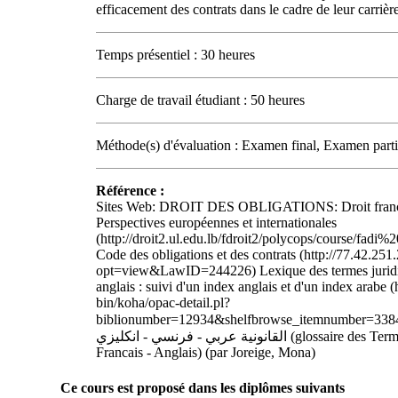
efficacement des contrats dans le cadre de leur carrière
Temps présentiel : 30 heures
Charge de travail étudiant : 50 heures
Méthode(s) d'évaluation : Examen final, Examen partie
Référence :
Sites Web: DROIT DES OBLIGATIONS: Droit français
Perspectives européennes et internationales
(http://droit2.ul.edu.lb/fdroit2/polycops/course/fad
Code des obligations et des contrats (http://77.42.2
opt=view&LawID=244226) Lexique des termes juridiqu
anglais : suivi d'un index anglais et d'un index arabe (
bin/koha/opac-detail.pl?
biblionumber=12934&shelfbrowse_itemnumber=33845) - لمصطلحات
القانونية عربي - فرنسي - انكليزي (glossaire des Termes Juridiques Arabe -
Francais - Anglais) (par Joreige, Mona)
Ce cours est proposé dans les diplômes suivants