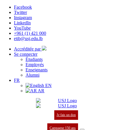
Facebook
Twitter
Instagram
LinkedIn
YouTube
+961 (1) 421 000
etib@usj.edu.lb
Accréditée par
Se connecter
Étudiants
Employés
Enseignants
Alumni
FR
EN
AR
Je fais un don
Campagne 150 ans