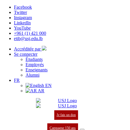
Facebook
Twitter
Instagram
LinkedIn
YouTube
+961 (1) 421 000
etib@usj.edu.lb
Accréditée par
Se connecter
Étudiants
Employés
Enseignants
Alumni
FR
EN
AR
Je fais un don
Campagne 150 ans