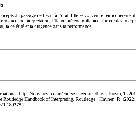
ts
cepts du passage de l’écrit à l’oral. Elle se concentre particulièrement s
rformance en interprétation. Elle ne prétend nullement former des inter
al, la célérité et la diligence dans la performance.
national. https://tonybuzan.com/course-speed-reading/ - Buzan, T.(2012
 Routledge Handbook of Interpreting. Routledge. -Havnen, R. (2022) Fig
2021.1892785