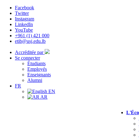
Facebook
Twitter
Instagram
LinkedIn
YouTube
+961 (1) 421 000
etib@usj.edu.lb
Accréditée par
Se connecter
Étudiants
Employés
Enseignants
Alumni
FR
EN
AR
L'Éco