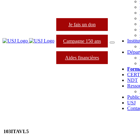
Je fais un don
Instit
Campagne 150 ans
Dépar
Aides financières
Forma
CER
NDT
Resso
Public
USJ
Conta
103ITAVL5