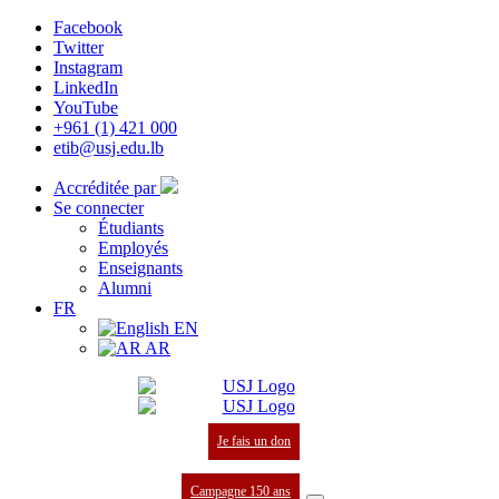
Facebook
Twitter
Instagram
LinkedIn
YouTube
+961 (1) 421 000
etib@usj.edu.lb
Accréditée par
Se connecter
Étudiants
Employés
Enseignants
Alumni
FR
EN
AR
Je fais un don
Campagne 150 ans