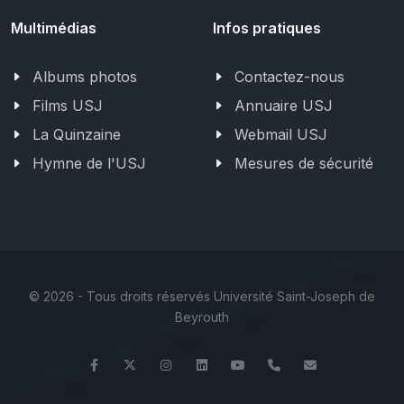
Multimédias
Infos pratiques
Albums photos
Contactez-nous
Films USJ
Annuaire USJ
La Quinzaine
Webmail USJ
Hymne de l'USJ
Mesures de sécurité
©
2026 - Tous droits réservés Université Saint-Joseph de
Beyrouth
Facebook
Twitter
Instagram
LinkedIn
YouTube
+961 (1) 421 000
etib@usj.ed