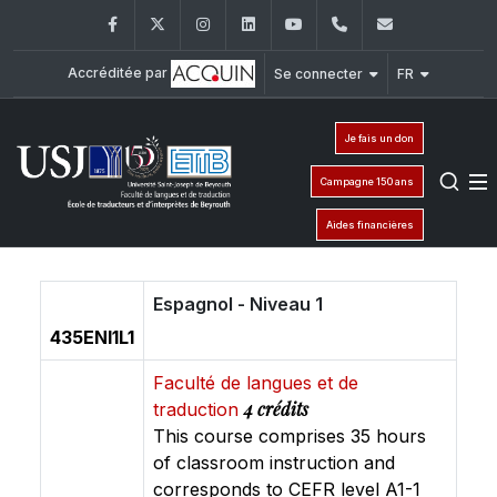
Facebook
Twitter
Instagram
LinkedIn
YouTube
+961 (1) 421 000
etib@usj.e
Accréditée par
Se connecter
FR
Je fais un don
Campagne 150 ans
Aides financières
Espagnol - Niveau 1
435ENI1L1
Faculté de langues et de
4 crédits
traduction
This course comprises 35 hours
of classroom instruction and
corresponds to CEFR level A1-1