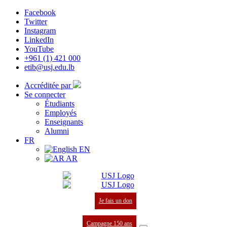
Facebook
Twitter
Instagram
LinkedIn
YouTube
+961 (1) 421 000
etib@usj.edu.lb
Accréditée par
Se connecter
Étudiants
Employés
Enseignants
Alumni
FR
EN
AR
Je fais un don
Campagne 150 ans