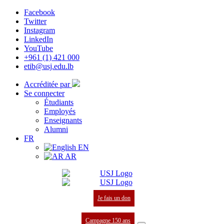
Facebook
Twitter
Instagram
LinkedIn
YouTube
+961 (1) 421 000
etib@usj.edu.lb
Accréditée par
Se connecter
Étudiants
Employés
Enseignants
Alumni
FR
EN
AR
Je fais un don
Campagne 150 ans