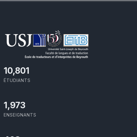
11,110
ÉTUDIANTS
2,029
ENSEIGNANTS