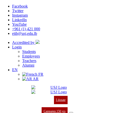
Facebook
Twitter
Instagram
LinkedIn
YouTube
+961 (1) 421 000
etib@usj.edu.lb
Accredited by
Login
Students
Employees
Teachers
Alumni
EN
FR
AR
I donate
Campaign 150 yrs