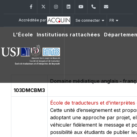
Facebook
Twitter
Instagram
LinkedIn
YouTube
+961 (1) 421 000
etib@usj.e
Accréditée par
Se connecter
FR
L'École
Institutions rattachées
Départemen
Domaine médiatique anglais - franç
103DMCBM3
École de traducteurs et d'interprète
Cette unité d’enseignement est propo
adoptant une approche par projet, elle
véhiculer fidèlement le message et pour
possibilité aux étudiants de publier 