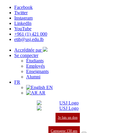
Facebook
Twitter
Instagram
LinkedIn
YouTube
+961 (1) 421 000
etib@usj.edu.lb
Accréditée par
Se connecter
Étudiants
Employés
Enseignants
Alumni
FR
EN
AR
Je fais un don
Campagne 150 ans