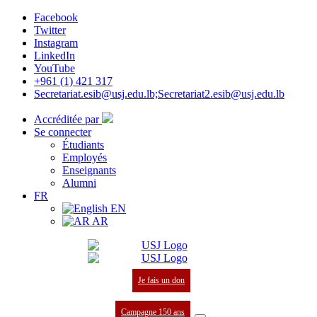
Facebook
Twitter
Instagram
LinkedIn
YouTube
+961 (1) 421 317
Secretariat.esib@usj.edu.lb;Secretariat2.esib@usj.edu.lb
Accréditée par
Se connecter
Étudiants
Employés
Enseignants
Alumni
FR
EN
AR
Je fais un don
Campagne 150 ans