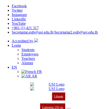
Facebook
Twitter
Instagram
LinkedIn
YouTube
+961 (1) 421 317
Secretariat.esib@usj.edu.lb;Secretariat2.esib@usj.edu.lb
Accredited by
Login
Students
Employees
Teachers
Alumni
EN
FR
AR
I donate
Campaign 150 yrs