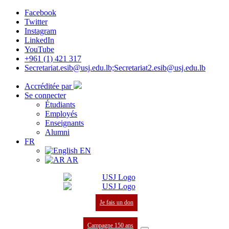
Facebook
Twitter
Instagram
LinkedIn
YouTube
+961 (1) 421 317
Secretariat.esib@usj.edu.lb;Secretariat2.esib@usj.edu.lb
Accréditée par
Se connecter
Étudiants
Employés
Enseignants
Alumni
FR
EN
AR
Je fais un don
Campagne 150 ans