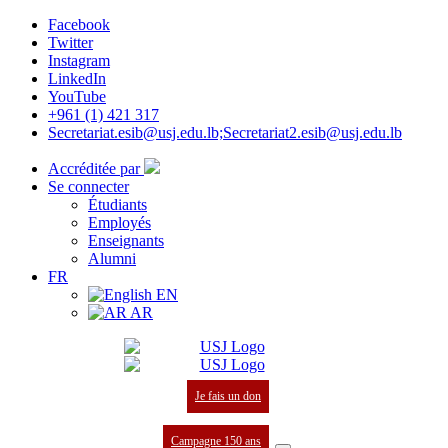
Facebook
Twitter
Instagram
LinkedIn
YouTube
+961 (1) 421 317
Secretariat.esib@usj.edu.lb;Secretariat2.esib@usj.edu.lb
Accréditée par
Se connecter
Étudiants
Employés
Enseignants
Alumni
FR
EN
AR
Je fais un don
Campagne 150 ans