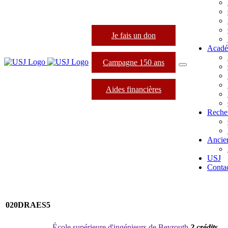
Je fais un don
Acadé
Campagne 150 ans
Aides financières
Reche
Ancie
USJ
Conta
020DRAES5
École supérieure d'ingénieurs de Beyrouth
2 crédits