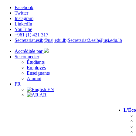
Facebook
Twitter
Instagram
LinkedIn
YouTube
+961 (1) 421 317
Secretariat.esib@usj.edu.lb;Secretariat2.esib@usj.edu.lb
Accréditée par
Se connecter
Étudiants
Employés
Enseignants
Alumni
FR
EN
AR
L'Éco