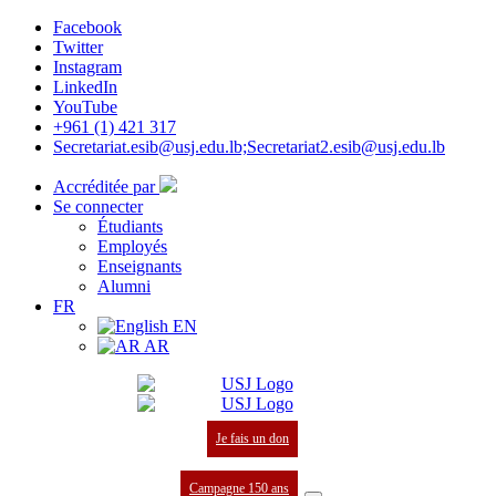
Facebook
Twitter
Instagram
LinkedIn
YouTube
+961 (1) 421 317
Secretariat.esib@usj.edu.lb;Secretariat2.esib@usj.edu.lb
Accréditée par
Se connecter
Étudiants
Employés
Enseignants
Alumni
FR
EN
AR
Je fais un don
Campagne 150 ans