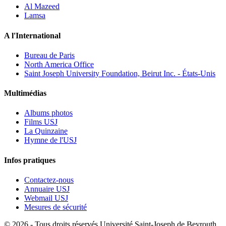
Al Mazeed
Lamsa
A l'International
Bureau de Paris
North America Office
Saint Joseph University Foundation, Beirut Inc. - États-Unis
Multimédias
Albums photos
Films USJ
La Quinzaine
Hymne de l'USJ
Infos pratiques
Contactez-nous
Annuaire USJ
Webmail USJ
Mesures de sécurité
©
2026 - Tous droits réservés Université Saint-Joseph de Beyrouth