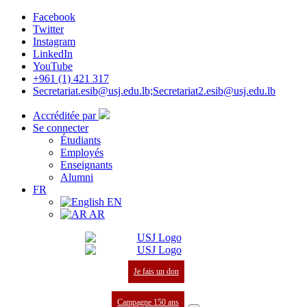
Facebook
Twitter
Instagram
LinkedIn
YouTube
+961 (1) 421 317
Secretariat.esib@usj.edu.lb;Secretariat2.esib@usj.edu.lb
Accréditée par
Se connecter
Étudiants
Employés
Enseignants
Alumni
FR
EN
AR
Je fais un don
Campagne 150 ans