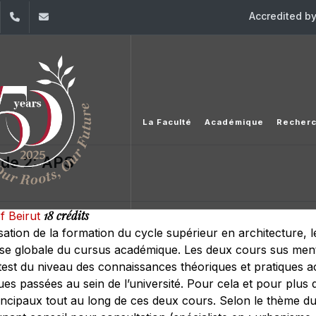
Accredited b
dIn
YouTube
+961 (1) 421 317
Secretariat.esib@usj.edu.lb;Secretariat2.esib@us
La Faculté
Académique
Recher
ude 2: APS
18 crédits
f Beirut
isation de la formation du cycle supérieur en architecture, le
se globale du cursus académique. Les deux cours sus men
 test du niveau des connaissances théoriques et pratiques ac
 passées au sein de l’université. Pour cela et pour plus de 
incipaux tout au long de ces deux cours. Selon le thème du