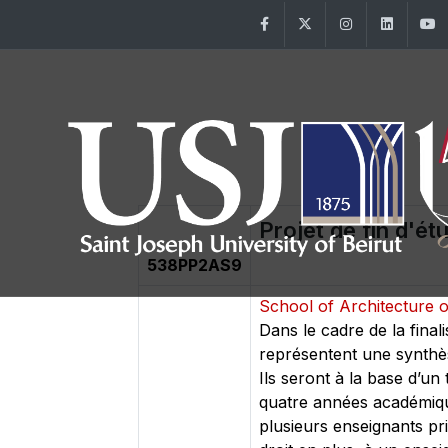
Facebook
Twitter
Instagram
Linke
Projet de fin d'ét
538PP2AS9
School of Architecture o
Dans le cadre de la final
représentent une synthè
Ils seront à la base d’un
quatre années académiques
plusieurs enseignants pr