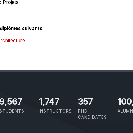
: Projets
 diplômes suivants
Architecture
10,801
1,973
403
100
STUDENTS
INSTRUCTORS
PHD
ALUMN
CANDIDATES