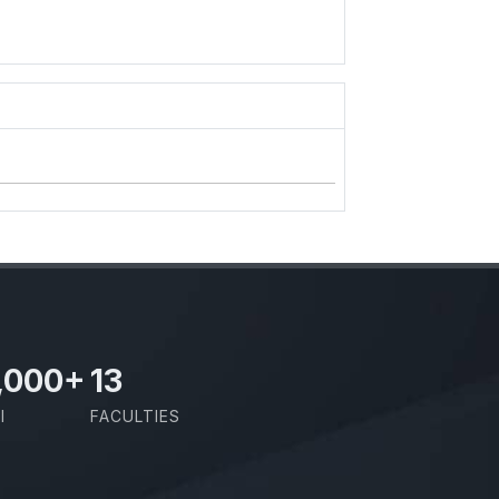
,000
+
13
I
FACULTIES