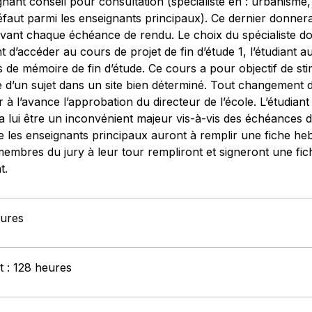
gnant conseil pour consultation (spécialiste en : urbanisme, 
t défaut parmi les enseignants principaux). Ce dernier donne
vant chaque échéance de rendu. Le choix du spécialiste do
t d’accéder au cours de projet de fin d’étude 1, l’étudiant aur
 de mémoire de fin d’étude. Ce cours a pour objectif de sti
e d’un sujet dans un site bien déterminé. Tout changement d
 à l’avance l’approbation du directeur de l’école. L’étudian
a lui être un inconvénient majeur vis-à-vis des échéances d
 les enseignants principaux auront à remplir une fiche he
s membres du jury à leur tour rempliront et signeront une fic
t.
eures
t : 128 heures