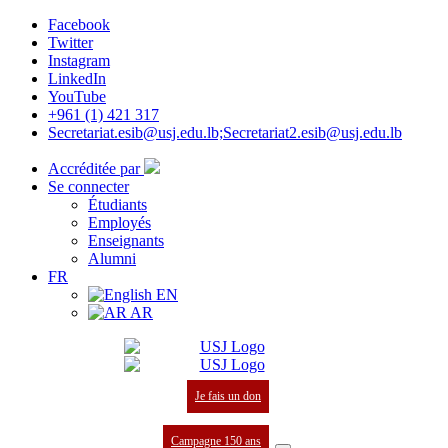
Facebook
Twitter
Instagram
LinkedIn
YouTube
+961 (1) 421 317
Secretariat.esib@usj.edu.lb;Secretariat2.esib@usj.edu.lb
Accréditée par
Se connecter
Étudiants
Employés
Enseignants
Alumni
FR
EN
AR
Je fais un don
Campagne 150 ans