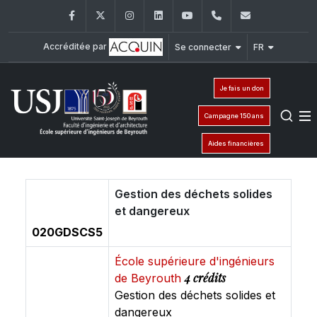
Facebook
Twitter
Instagram
LinkedIn
YouTube
+961 (1) 421 317
Secretaria
Accréditée par
Se connecter
FR
Je fais un don
Campagne 150 ans
Aides financières
Gestion des déchets solides
et dangereux
020GDSCS5
École supérieure d'ingénieurs
4 crédits
de Beyrouth
Gestion des déchets solides et
dangereux