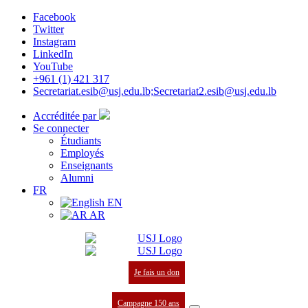
Facebook
Twitter
Instagram
LinkedIn
YouTube
+961 (1) 421 317
Secretariat.esib@usj.edu.lb;Secretariat2.esib@usj.edu.lb
Accréditée par
Se connecter
Étudiants
Employés
Enseignants
Alumni
FR
EN
AR
Je fais un don
Campagne 150 ans