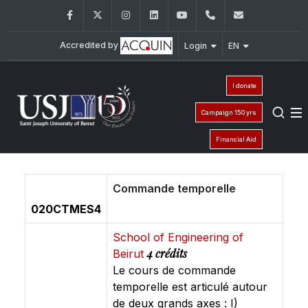
Facebook
Twitter
Instagram
LinkedIn
YouTube
+961 (1) 421 317
Secretaria
Accredited by
Login
EN
I donate
Campaign 150 yrs
Financial Aid
Commande temporelle
020CTMES4
School of Engineering of
4 crédits
Beirut
Le cours de commande
temporelle est articulé autour
de deux grands axes : I)