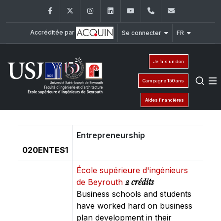
Facebook
Twitter
Instagram
LinkedIn
YouTube
+961 (1) 421 317
Secretaria
Accréditée par
Se connecter
FR
Je fais un don
Campagne 150 ans
Aides financières
Entrepreneurship
020ENTES1
École supérieure d'ingénieurs
2 crédits
de Beyrouth
Business schools and students
have worked hard on business
plan development in their