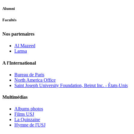
Alumni
Facultés
Nos partenaires
Al Mazeed
Lamsa
A l'International
Bureau de Paris
North America Office
Saint Joseph University Foundation, Beirut Inc. - États-Unis
Multimédias
Albums photos
Films USJ
La Quinzaine
Hymne de l'USJ