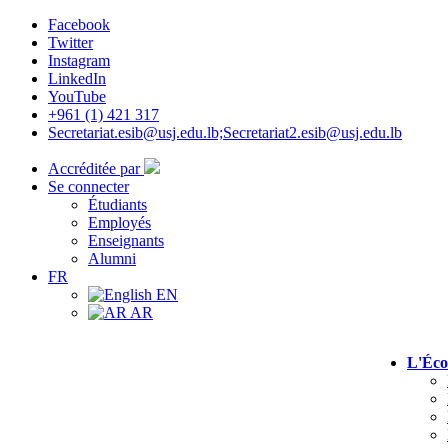
Facebook
Twitter
Instagram
LinkedIn
YouTube
+961 (1) 421 317
Secretariat.esib@usj.edu.lb;Secretariat2.esib@usj.edu.lb
Accréditée par
Se connecter
Étudiants
Employés
Enseignants
Alumni
FR
EN
AR
L'Éco