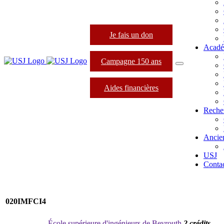
Je fais un don
Acadé
Campagne 150 ans
Aides financières
Reche
Ancie
USJ
Conta
020IMFCI4
École supérieure d'ingénieurs de Beyrouth
2 crédits