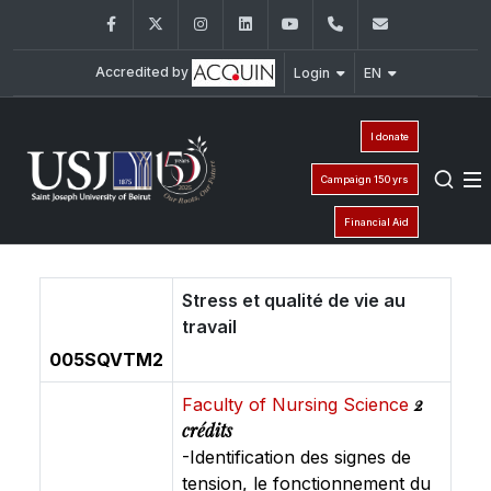
Facebook
Twitter
Instagram
LinkedIn
YouTube
+961 (8) 543 120/
esiam@usj
Accredited by
Login
EN
I donate
Campaign 150 yrs
Financial Aid
Stress et qualité de vie au
travail
005SQVTM2
2
Faculty of Nursing Science
crédits
-Identification des signes de
tension, le fonctionnement du