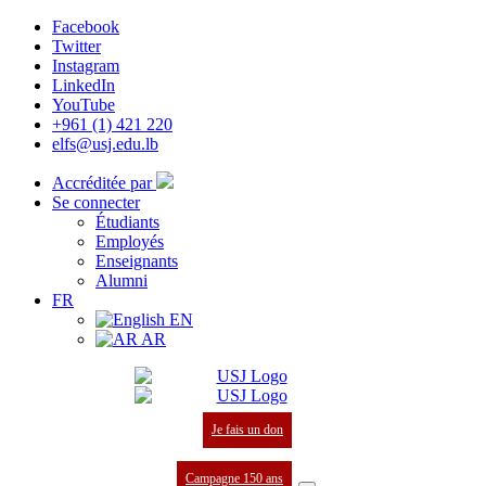
Facebook
Twitter
Instagram
LinkedIn
YouTube
+961 (1) 421 220
elfs@usj.edu.lb
Accréditée par
Se connecter
Étudiants
Employés
Enseignants
Alumni
FR
EN
AR
Je fais un don
Campagne 150 ans