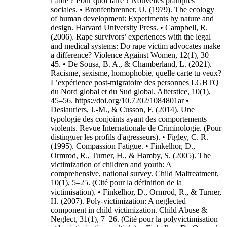
l’aide ? Pour quoi faire ? Nouvelles pratiques
sociales. • Bronfenbrenner, U. (1979). The ecology
of human development: Experiments by nature and
design. Harvard University Press. • Campbell, R.
(2006). Rape survivors’ experiences with the legal
and medical systems: Do rape victim advocates make
a difference? Violence Against Women, 12(1), 30–
45. • De Sousa, B. A., & Chamberland, L. (2021).
Racisme, sexisme, homophobie, quelle carte tu veux?
L’expérience post-migratoire des personnes LGBTQ
du Nord global et du Sud global. Alterstice, 10(1),
45–56. https://doi.org/10.7202/1084801ar •
Deslauriers, J.-M., & Cusson, F. (2014). Une
typologie des conjoints ayant des comportements
violents. Revue Internationale de Criminologie. (Pour
distinguer les profils d'agresseurs). • Figley, C. R.
(1995). Compassion Fatigue. • Finkelhor, D.,
Ormrod, R., Turner, H., & Hamby, S. (2005). The
victimization of children and youth: A
comprehensive, national survey. Child Maltreatment,
10(1), 5–25. (Cité pour la définition de la
victimisation). • Finkelhor, D., Ormrod, R., & Turner,
H. (2007). Poly-victimization: A neglected
component in child victimization. Child Abuse &
Neglect, 31(1), 7–26. (Cité pour la polyvictimisation