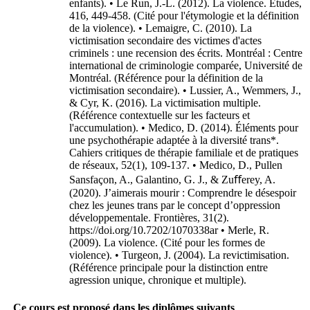
enfants). • Le Run, J.-L. (2012). La violence. Études,
416, 449-458. (Cité pour l'étymologie et la définition
de la violence). • Lemaigre, C. (2010). La
victimisation secondaire des victimes d'actes
criminels : une recension des écrits. Montréal : Centre
international de criminologie comparée, Université de
Montréal. (Référence pour la définition de la
victimisation secondaire). • Lussier, A., Wemmers, J.,
& Cyr, K. (2016). La victimisation multiple.
(Référence contextuelle sur les facteurs et
l'accumulation). • Medico, D. (2014). Éléments pour
une psychothérapie adaptée à la diversité trans*.
Cahiers critiques de thérapie familiale et de pratiques
de réseaux, 52(1), 109-137. • Medico, D., Pullen
Sansfaçon, A., Galantino, G. J., & Zuﬀerey, A.
(2020). J’aimerais mourir : Comprendre le désespoir
chez les jeunes trans par le concept d’oppression
développementale. Frontières, 31(2).
https://doi.org/10.7202/1070338ar • Merle, R.
(2009). La violence. (Cité pour les formes de
violence). • Turgeon, J. (2004). La revictimisation.
(Référence principale pour la distinction entre
agression unique, chronique et multiple).
Ce cours est proposé dans les diplômes suivants