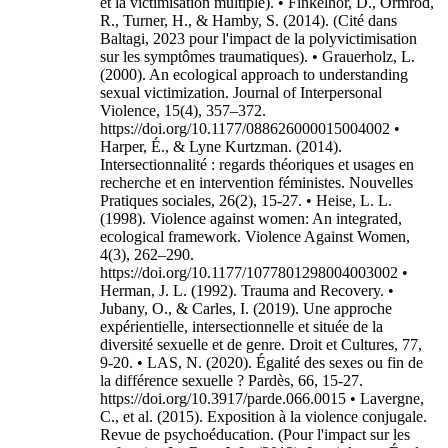
et la victimisation multiple). • Finkelhor, D., Ormrod,
R., Turner, H., & Hamby, S. (2014). (Cité dans
Baltagi, 2023 pour l'impact de la polyvictimisation
sur les symptômes traumatiques). • Grauerholz, L.
(2000). An ecological approach to understanding
sexual victimization. Journal of Interpersonal
Violence, 15(4), 357–372.
https://doi.org/10.1177/088626000015004002 •
Harper, É., & Lyne Kurtzman. (2014).
Intersectionnalité : regards théoriques et usages en
recherche et en intervention féministes. Nouvelles
Pratiques sociales, 26(2), 15-27. • Heise, L. L.
(1998). Violence against women: An integrated,
ecological framework. Violence Against Women,
4(3), 262–290.
https://doi.org/10.1177/1077801298004003002 •
Herman, J. L. (1992). Trauma and Recovery. •
Jubany, O., & Carles, I. (2019). Une approche
expérientielle, intersectionnelle et située de la
diversité sexuelle et de genre. Droit et Cultures, 77,
9-20. • LAS, N. (2020). Égalité des sexes ou fin de
la différence sexuelle ? Pardès, 66, 15-27.
https://doi.org/10.3917/parde.066.0015 • Lavergne,
C., et al. (2015). Exposition à la violence conjugale.
Revue de psychoéducation. (Pour l'impact sur les