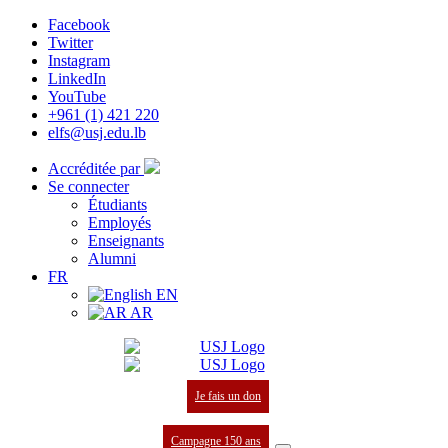
Facebook
Twitter
Instagram
LinkedIn
YouTube
+961 (1) 421 220
elfs@usj.edu.lb
Accréditée par
Se connecter
Étudiants
Employés
Enseignants
Alumni
FR
EN
AR
Je fais un don
Campagne 150 ans