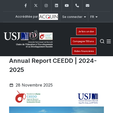
Facebook
Twitter
Instagram
LinkedIn
YouTube
961-1-421000
ceedd-fond
Accréditée par
Se connecter
FR
Je fais un don
Campagne 150 ans
Aides financières
Annual Report CEEDD | 2024-
2025
28 Novembre 2025